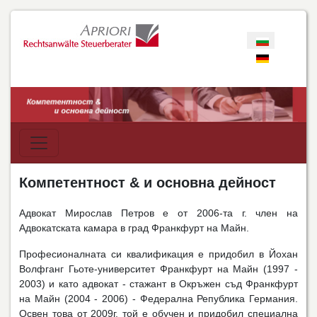
Изберете език
Компетентност & и основна дейност
Адвокат Мирослав Петров е от 2006-та г. член на
Адвокатската камара в град Франкфурт на Майн.
Професионалната си квалификация e придобил в Йохан
Волфганг Гьоте-университет Франкфурт на Майн (1997 -
2003) и като адвокат - стажант в Окръжен съд Франкфурт
на Майн (2004 - 2006) - Федерална Република Германия.
Освен това от 2009г. той е обучен и придобил специална